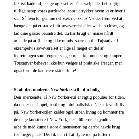
faktisk både tid, penge og kræfter på at vælge det helt rigtige
til lige netop vores garderobe, som udtrykker hvem vi er hver i
sær. Så hvorfor gemme det væk i et skab? Vis det frem ved at
hænge det på et stativ i dit soveværelse eller walk-in closet, og
lad dine gæster beundre det, du har brugt en masse hårdt
arbejde på at finde og ikke mindst spare op til. Tøjstativet i
eksempelvis soveværelset er lige så meget en del af
indretningen som sengen, sengebordet, kommoden og lampen.
Tøjstativer behøver ikke kun vælges af praktiske årsager, men
også fordi de kan være skide flotte!
Skab den moderne New Yorker-stil i din bolig
Den anerkendte, rå New Yorker-stil er rigtig populær for tiden,
da det er en simpel, rustik og minimalistisk måde at leve sit liv
på. New Yorker-stilen kaldes også urban living og kommer fra
de unge kunstnere i New York, der i 60’erne begyndte at
arbejde med kunst i store dimensioner, og derfor havde brug
for meget plads. Det fik dem til at flytte ind på lofter i