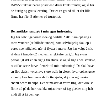
RAW58 faktisk bedre priser end deres konkurrenter, og så har
de hurtig og gratis levering. Der er en grund til, at det lille
firma har fået 5 stjerner på trustpilot.
De rustikke vandrør i min egen indretning
Jeg har selv lige været inde og bestille 2 stk. Sara ophæng i
sorte vandrør (se billedet under), som selvfølgelig skal op i
vores nye lejlighed, når vi flytter i marts. Jeg har valgt 2 stk.
af dem i længde 62 med en rørtykkelse på 2,1. Jeg synes
personligt det er en rigtig fin størrelse og så lige i den smukke,
rustikke, sorte farve. Perfekt til min indretning! De skal have
en flot plads i vores nye store walk-in closet, hvor ophængene
virkelig kan fremhæve de flotte kjoler, skjorter og måske
endnu bedre til slips. Der er masser af vores ting, der ville se
flotte ud på de her rustikke tøjstativer, så jeg glæder mig helt
vildt til at få dem op.