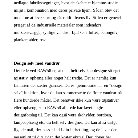
nedlagte fabriksbygninger, hvor de skabte et hjemme-studie
miljø i kombination med deres private hjem. Sådan blev det
moderne at leve stort og råt midt i byens liv. Stilen er generelt
præget af de industrielle materialer som indendørs
murstensvægge, synlige vandrør, bjælker i loftet, betongulv,
plankemøbler, osv.
Design selv med vandrør
Det fede ved RAW58 er, at man helt selv kan designe sit eget
tøjstativ, ophæng eller noget helt tredje. Det er nemlig kun
fantasien der sætter grænser. Deres hjemmeside har en ”design
selv” funktion, hvor du kan sammensætte de flotte vandrør på
flere hundrede måder. Det behøver ikke kun være tøjstativer
eller ophæng, som RAW58 allerede har lavet nogle
designforslag til. Det kan også være skohylder, bordben,
lampeophæng etc. du helt selv designer. Du kan altså vælge
lige de mål, der passer ind i din indretning; og de laver den
personligt til dig, uden det koster ekstra! Derudover har