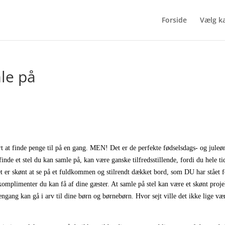
Forside
Vælg k
le på
rt at finde penge til på en gang. MEN! Det er de perfekte fødselsdags- og juleø
finde et stel du kan samle på, kan være ganske tilfredsstillende, fordi du hele ti
 Det er skønt at se på et fuldkommen og stilrendt dækket bord, som DU har stået f
komplimenter du kan få af dine gæster. At samle på stel kan være et skønt proje
engang kan gå i arv til dine børn og børnebørn. Hvor sejt ville det ikke lige væ