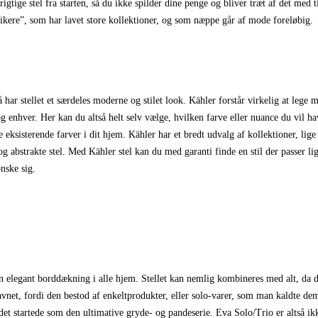
rigtige stel fra starten, så du ikke spilder dine penge og bliver træt af det med t
sikere”, som har lavet store kollektioner, og som næppe går af mode foreløbig.
å har stellet et særdeles moderne og stilet look. Kähler forstår virkelig at lege 
og enhver. Her kan du altså helt selv vælge, hvilken farve eller nuance du vil h
de eksisterende farver i dit hjem. Kähler har et bredt udvalg af kollektioner, lige
 og abstrakte stel. Med Kähler stel kan du med garanti finde en stil der passer lig
nske sig.
 en elegant borddækning i alle hjem. Stellet kan nemlig kombineres med alt, da d
avnet, fordi den bestod af enkeltprodukter, eller solo-varer, som man kaldte dem
det startede som den ultimative gryde- og pandeserie. Eva Solo/Trio er altså ik