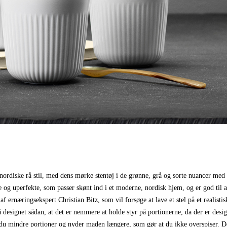
n nordiske rå stil, med dens mørke stentøj i de grønne, grå og sorte nuancer med
ste og uperfekte, som passer skønt ind i et moderne, nordisk hjem, og er god til a
f ernæringsekspert Christian Bitz, som vil forsøge at lave et stel på et realistis
så designet sådan, at det er nemmere at holde styr på portionerne, da der er desi
r du mindre portioner og nyder maden længere, som gør at du ikke overspiser. D