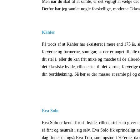
Men når du skal til at samle, er det vigtigt at vælge det 
Derfor har jeg samlet nogle forskellige, moderne ”klas
Kähler
På trods af at Kähler har eksisteret i mere end 175 år, s
farverne og formerne, som gør, at der er noget til alle 
dit stel i, eller du kan frit mixe og matche til de allere
det klassiske hvide, rillede stel til det varme, farverige
din borddækning. Så her er der masser at samle på og ø
Eva Solo
Eva Solo er kendt for sit hvide, rillede stel som giver
så fint og neutralt i sig selv.
Eva Solo fik oprindeligt n
dag finder du også Eva Trio, som opstod i 70’erne, da 