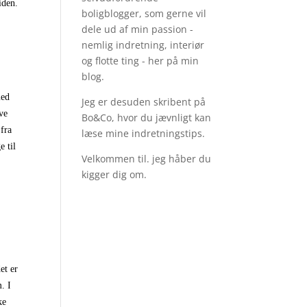
iden.
boligblogger, som gerne vil
dele ud af min passion -
nemlig indretning, interiør
og flotte ting - her på min
blog.
med
Jeg er desuden skribent på
ave
Bo&Co, hvor du jævnligt kan
 fra
læse mine indretningstips.
e til
Velkommen til. jeg håber du
kigger dig om.
et er
. I
ke