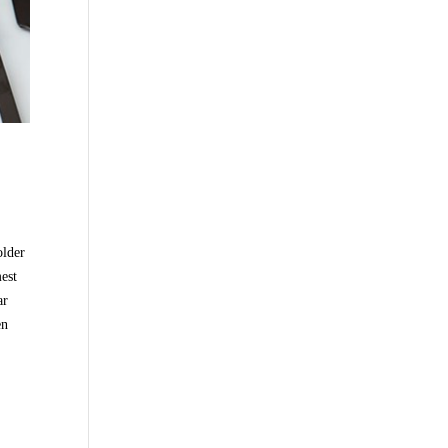
older
mest
ar
en