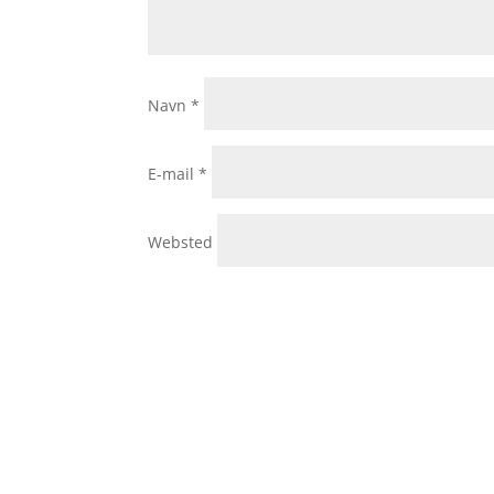
Navn
*
E-mail
*
Websted