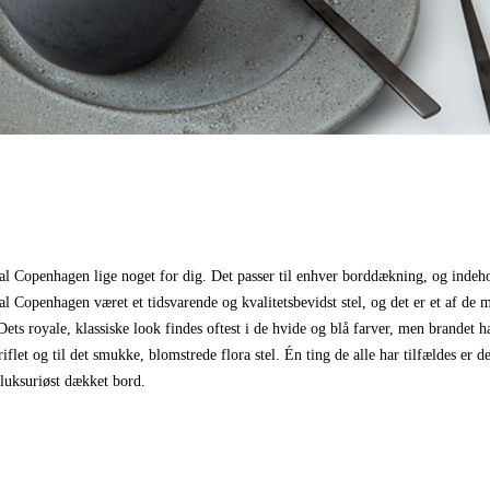
oyal Copenhagen lige noget for dig. Det passer til enhver borddækning, og indeh
l Copenhagen været et tidsvarende og kvalitetsbevidst stel, og det er et af de 
Dets royale, klassiske look findes oftest i de hvide og blå farver, men brandet h
iflet og til det smukke, blomstrede flora stel. Én ting de alle har tilfældes er d
t luksuriøst dækket bord.