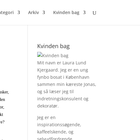
ategori
Arkiv
Kvinden bag
Kvinden bag
Mit navn er Laura Lund
Kjergaard. Jeg er en ung
fynbo bosat i København
sammen min kæreste Jonas,
og så læser jeg til
nsker,
indretningskonsulent og
den
dekoratør.
or,
kt
Jeg er en
re?
inspirationssøgende,
kaffeelskende, og
selvudfordrende