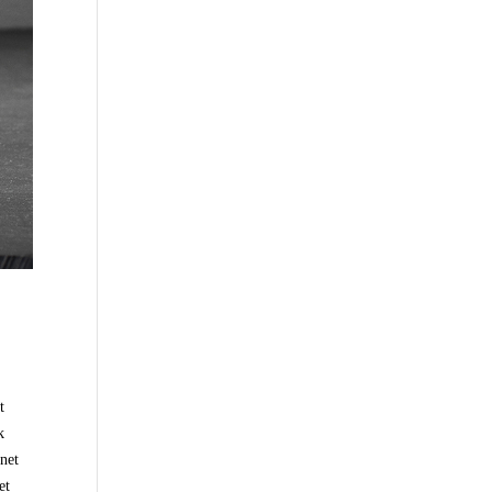
t
k
gnet
et